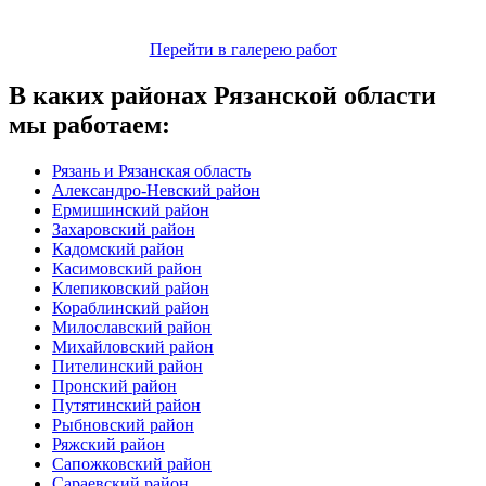
Перейти в галерею работ
В каких районах Рязанской области
мы работаем:
Рязань и Рязанская область
Александро-Невский район
Ермишинский район
Захаровский район
Кадомский район
Касимовский район
Клепиковский район
Кораблинский район
Милославский район
Михайловский район
Пителинский район
Пронский район
Путятинский район
Рыбновский район
Ряжский район
Сапожковский район
Сараевский район