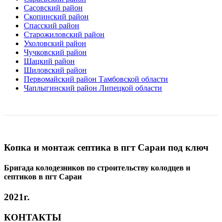
Сасовский район
Скопинский район
Спасский район
Старожиловский район
Ухоловский район
Чучковский район
Шацкий район
Шиловский район
Первомайский район Тамбовской области
Чаплыгинский район Липецкой области
Копка и монтаж септика в пгт Сараи под ключ
Бригада колодезников по строительству колодцев и
септиков в пгт Сараи
2021г.
КОНТАКТЫ