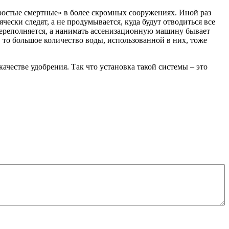
простые смертные» в более скромных сооружениях. Иной раз
ски следят, а не продумывается, куда будут отводиться все
и переполняется, а нанимать ассенизационную машину бывает
 то большое количество воды, использованной в них, тоже
ачестве удобрения. Так что установка такой системы – это