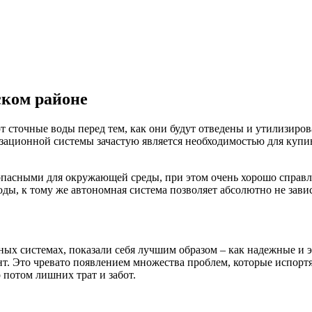
ском районе
 сточные воды перед тем, как они будут отведены и утилизиро
ационной системы зачастую является необходимостью для купивш
опасными для окружающей среды, при этом очень хорошо справля
оды, к тому же автономная система позволяет абсолютно не зав
ых системах, показали себя лучшим образом – как надежные и 
нт. Это чревато появлением множества проблем, которые испортя
 потом лишних трат и забот.