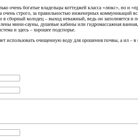
лько очень богатые владельцы коттеджей класса «люкс», но и «
очень строго, за правильностью инженерных коммуникаций всяче
того в сборный колодец – выход неважный, ведь он заполняется 
овлены мини-сауны, душевые кабины или гидромассажная ванная,
стема и здесь – хорошее подспорье.
ет использовать очищенную воду для орошения почвы, а ил – в к