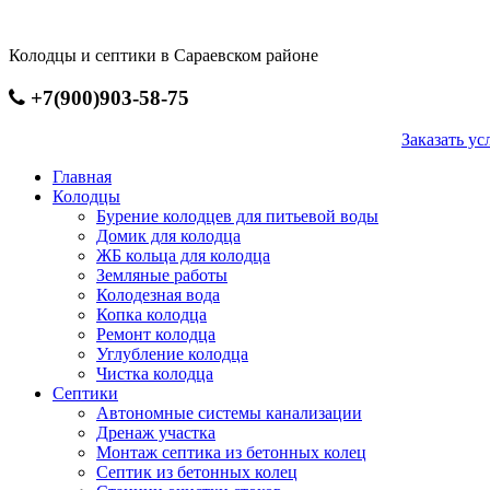
Перейти
к
Колодцы и септики в Сараевском районе
основному
содержанию
+7(900)903-58-75
Заказать 
Главная
Колодцы
Бурение колодцев для питьевой воды
Домик для колодца
ЖБ кольца для колодца
Земляные работы
Колодезная вода
Копка колодца
Ремонт колодца
Углубление колодца
Чистка колодца
Септики
Автономные системы канализации
Дренаж участка
Монтаж септика из бетонных колец
Септик из бетонных колец